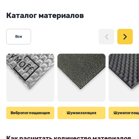
Каталог материалов
Все
Вибропоглощающие
Шумоизоляция
Шумопогло
Как расчитать количество материалов