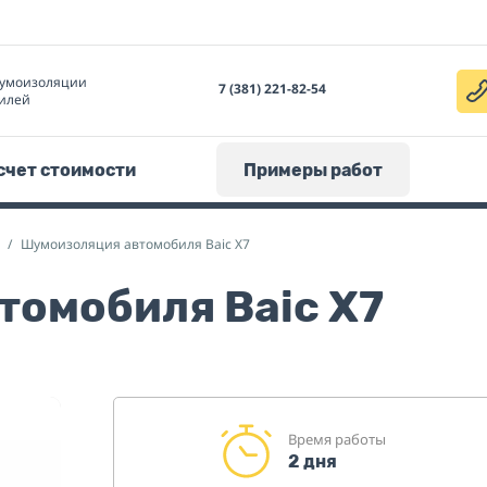
умоизоляции
7 (381) 221-82-54
илей
счет стоимости
Примеры работ
Шумоизоляция автомобиля Baic X7
томобиля Baic X7
Время работы
2 дня