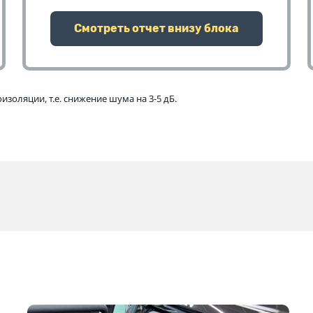
Смотреть отчет внизу блока
золяции, т.е. снижение шума на 3-5 дБ.