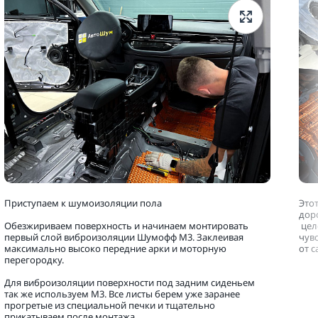
Приступаем к шумоизоляции пола
Это
дор
Обезжириваем поверхность и начинаем монтировать
цел
первый слой виброизоляции Шумофф М3. Заклеивая
чув
максимально высоко передние арки и моторную
от 
перегородку.
Для виброизоляции поверхности под задним сиденьем
так же используем М3. Все листы берем уже заранее
прогретые из специальной печки и тщательно
прикатываем после монтажа.