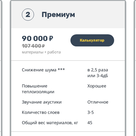
2
Премиум
90 000
₽
Калькулятор
107 400
₽
материалы + работа
Снижение шума ***
в 2,5 раза
или 3-4дБ
Повышение
Хорошее
теплоизоляции
Звучание акустики
Отличное
Количество слоев
3-5
Общий вес материалов, кг
45