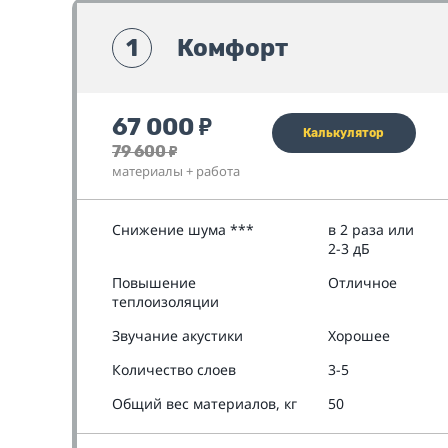
1
Комфорт
67 000
₽
Калькулятор
79 600
₽
материалы + работа
Снижение шума ***
в 2 раза или
2-3 дБ
Повышение
Отличное
теплоизоляции
Звучание акустики
Хорошее
Количество слоев
3-5
Общий вес материалов, кг
50